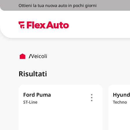
Ottieni la tua nuova auto in pochi giorni
Veicoli
Risultati
Ford Puma
Hyunda
ST-Line
Techno