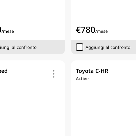
0
€
780
/
mese
/
mese
iungi al confronto
Aggiungi al confronto
eed
Toyota C-HR
s
Active