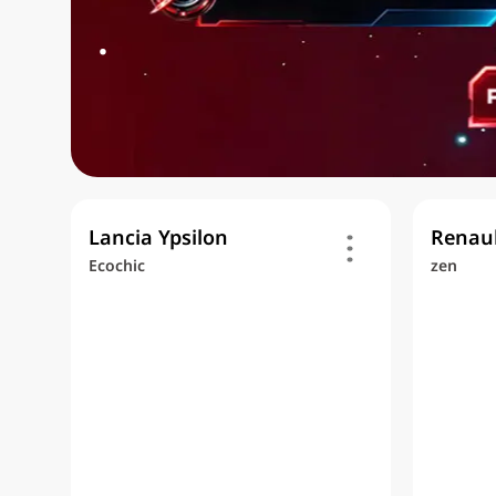
.
Lancia Ypsilon
Renaul
Ecochic
zen