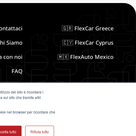
ontattaci
🇬🇷 FlexCar Greece
hi Siamo
🇨🇾 FlexCar Cyprus
a con noi
🇲🇽 FlexAuto Mexico
FAQ
Blog
lizzo del sito e ricordare i
 sul sito che tramite altri
io Innova
ookie nel browser per ricordare che
cetta tutto
Rifiuta tutto
26
Informativa Privacy & Cookies
Termini di utilizzo