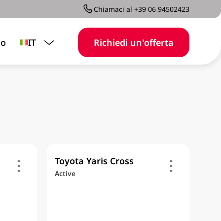
Chiamaci al +39 06 94502423
mo
IT
Richiedi un'offerta
Toyota Yaris Cross
Active