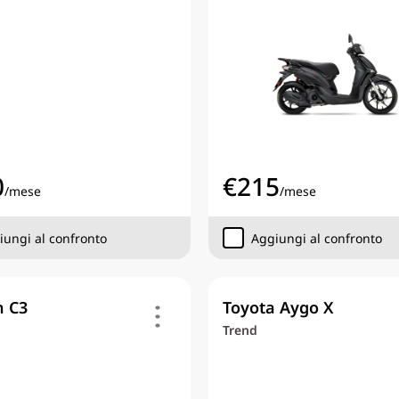
0
€
215
/
mese
/
mese
iungi al confronto
Aggiungi al confronto
n C3
Toyota Aygo X
Trend