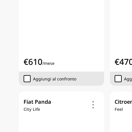
€
610
€
47
/
mese
Aggiungi al confronto
Agg
Fiat Panda
Citroe
City Life
Feel