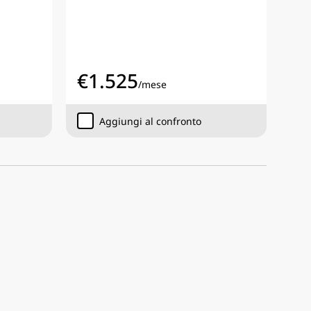
€
1.525
/
mese
Aggiungi al confronto