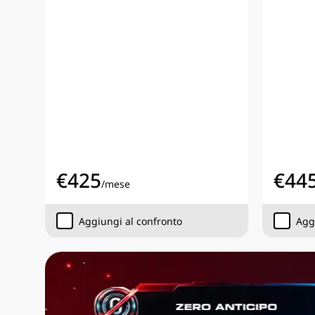
€
425
€
44
/
mese
Aggiungi al confronto
Agg