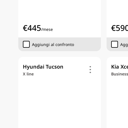
€
445
€
59
/
mese
Aggiungi al confronto
Agg
Hyundai Tucson
Kia Xc
X line
Busines