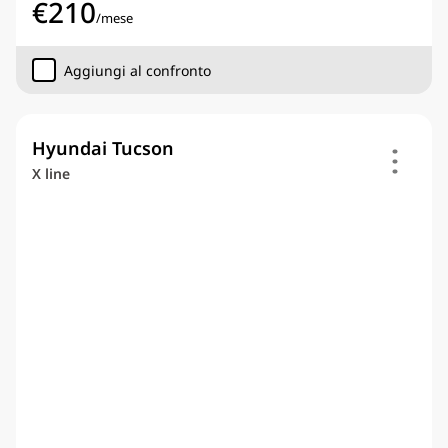
€
210
/
mese
Aggiungi al confronto
Hyundai Tucson
X line